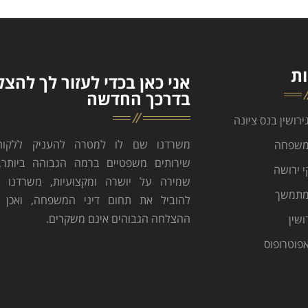
ת
אני כאן בכדי לעזור לך להצל
בדרכך החדשה
גירושין בנס ציונה
משרדנו שם לו למטרה להעניק ללקוחות
 משפחה
שירותים משפטיים ברמה הגבוהה ביותר,
י ירושה
שמירה על יושרה ומקצועיות, משרדנו 
 מתמשך
להוביל את תחום דיני המשפחה, ואכן א
ההצלחה הגבוהים אינם משקרים.
שין
אפוטרופוס