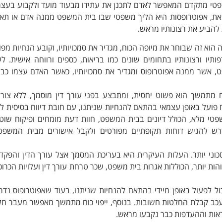
שפטי מתקדם המאפשר לאדם לתכנן את עתידו מבעוד מועד ולקבוע בעצמו
 זאת, אפוטרופסות היא הליך משפטי שבו בית המשפט ממנה אדם או תאג
 להביע את רצונותיו מראש.
הוא זה שבוחר את מיופה הכוח, מגדיר את סמכויותיו, וקובע הנחיות מפו
פותיו ורצונותיו בתחומים שונים כמו בריאות, כספים ורווחה אישית. ל
 אשר ממנה אפוטרופוס ומגדיר את סמכויותיו, כאשר האדם עצמו כבר א
ח מתמשך הוא פשוט יחסית, ומתבצע בפני עורך דין מוסמך, ללא צורך
 פועל באופן עצמאי בהתאם להנחיות שניתנו, עם חובת דיווח בסיסית ל
שפטי מלא, הכולל דיונים בבית המשפט, חוות דעת מומחים ופיקוח שוט
רש להגיש דוחות תקופתיים מפורטים ולקבל אישורים מבית המשפט
כוני יותר. העלות העיקרית היא בעריכת המסמך אצל עורך הדין והפקד
הות יותר, הכוללות אגרות בית משפט, שכר טרחת עורך דין ועלויות הכרוכ
ול לפעול באופן מיידי בהתאם להנחיות שניתנו, בעוד שאפוטרופוס נד
כב קבלת החלטות חשובות. בנוסף, ייפוי כוח מתמשך מאפשר מעבר חלק 
וראות וההעדפות כבר נקבעו מראש.