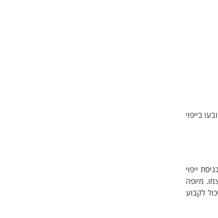
עו בייפוי
יסת ייפוי
מו. מיופה
כול לקבוע