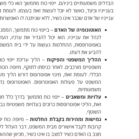
הבדלים משמעותיים ביניהם. ייפוי כוח מתמשך הוא כלי מ
בענייניו וכיצד, כאשר לא יוכל לעשות זאת בעצמו. לעומת
ענייניו של אדם שכבר אינו כשיר, ללא שניתנה לו האפשרות
האוטונומיה של האדם
– בייפוי כוח מתמשך, הממנה 
לנהל את ענייניו. הוא יכול להגדיר את ערכיו, העד
באפוטרופסות, ההחלטות נעשות על ידי בית המשפט,
להביע את דעתו.
ההליך המשפטי והפיקוח
– הליך עריכת ייפוי כו
משפטיים מורכבים. לאחר כניסתו לתוקף, מיופה הכוח
הכללי. לעומת זאת, מינוי אפוטרופוס דורש הליך מ
המשפט על פעולות האפוטרופוס. האפוטרופוס נד
משמעותיות.
עלויות ומשאבים
– ייפוי כוח מתמשך בדרך כלל חס
זאת, הליכי אפוטרופסות כרוכים בעלויות משפטיות גבו
השוטף.
גמישות ומהירות בקבלת החלטות
– מיופה כוח יכ
קרובות לקבל אישורים מבית המשפט, דבר העלול לע
מצב בו האדם כשיר למצב בו אינו כשיר, מכיוון שהה