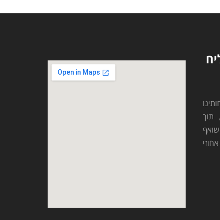
יח
ינו
 תוך
שואף
חוזי