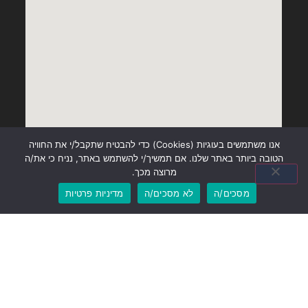
אנו משתמשים בעוגיות (Cookies) כדי להבטיח שתקבל/י את החוויה
הטובה ביותר באתר שלנו. אם תמשיך/י להשתמש באתר, נניח כי את/ה
מרוצה מכך.
מסכים/ה
לא מסכים/ה
מדיניות פרטיות
התמחויות
עורך דין גירושין בנס ציונה
עורך דין משפחה
ניהול תיקי ירושה