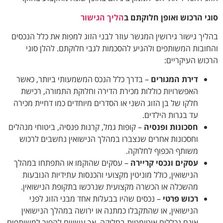
סוגי הרכוש ואופן חלוקתם ב
הליך הגישור
בהליך גישור גירושין המגשר עוזר לבני הזוג למפות את כלל הנכסים
והחובות המשותפים ולהגיע להסכמות לגבי חלוקתם. להלן סוגי
הרכוש העיקריים:
דירת המגורים
– בדרך כלל הנכס המשמעותי ביותר, כאשר
האפשרויות כוללות מכירת הדירה וחלוקת התמורה, רכישת
חלקו של בן הזוג השני או הסדרים מיוחדים כמו דחיית מכירה
עד בגרות הילדים.
חסכונות ופנסיה
– קופות גמל, קרנות פנסיה, ביטוחי מנהלים
וחסכונות אחרים שנצברו במהלך הנישואין נחשבים לרכוש
משותף הכפוף לחלוקה.
עסקים ונכסי קריירה
– עסקים שהוקמו או התפתחו במהלך
הנישואין, כולל מוניטין מקצועי והכנסות עתידיות הנובעות
מהשכלה או הכשרה מקצועית שנרכשו בתקופת הנישואין.
רכוש פרטי
– נכסים שהיו בבעלות אחד מבני הזוג לפני
הנישואין, או שהתקבלו כמתנה או ירושה במהלך הנישואין
אינם נכללים אוטומטית בחלוקה, אך עשויים להפוך למשותפים