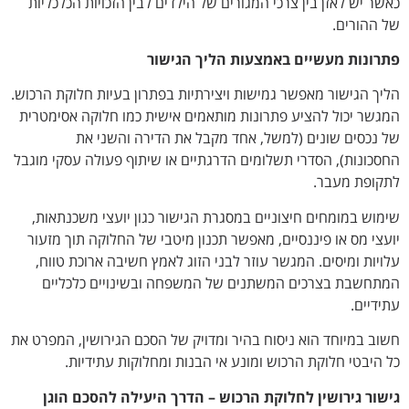
כאשר יש לאזן בין צרכי המגורים של הילדים לבין הזכויות הכלכליות
של ההורים.
פתרונות מעשיים באמצעות הליך הגישור
הליך הגישור מאפשר גמישות ויצירתיות בפתרון בעיות חלוקת הרכוש.
המגשר יכול להציע פתרונות מותאמים אישית כמו חלוקה אסימטרית
של נכסים שונים (למשל, אחד מקבל את הדירה והשני את
החסכונות), הסדרי תשלומים הדרגתיים או שיתוף פעולה עסקי מוגבל
לתקופת מעבר.
שימוש במומחים חיצוניים במסגרת הגישור כגון יועצי משכנתאות,
יועצי מס או פיננסיים, מאפשר תכנון מיטבי של החלוקה תוך מזעור
עלויות ומיסים. המגשר עוזר לבני הזוג לאמץ חשיבה ארוכת טווח,
המתחשבת בצרכים המשתנים של המשפחה ובשינויים כלכליים
עתידיים.
חשוב במיוחד הוא ניסוח בהיר ומדויק של הסכם הגירושין, המפרט את
כל היבטי חלוקת הרכוש ומונע אי הבנות ומחלוקות עתידיות.
גישור גירושין לחלוקת הרכוש – הדרך היעילה להסכם הוגן