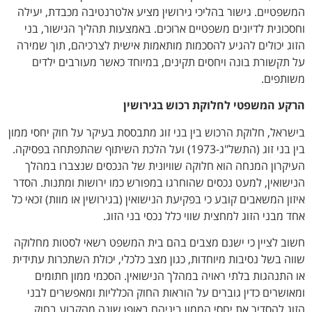
המשפטיים. גישור בהליכי גירושין מציע אלטרנטיבה מכבדת, יעילה
וחסכונית לדיונים משפטיים ארוכים. באמצעות תהליך הגישור, בני
הזוג יכולים להגיע להסכמות מותאמות אישית לצרכיהם, תוך שמירה
על תקשורת בונה ויחסים תקינים, במיוחד כאשר מעורבים ילדים
משותפים.
הרקע המשפטי לחלוקת רכוש בגירושין
בישראל, חלוקת הרכוש בין בני זוג מתבססת בעיקר על חוק יחסי ממון
בין בני זוג (התשל"ג-1973) ועל הלכת השיתוף שהתפתחה בפסיקה.
העיקרון המנחה הוא חלוקה שוויונית של הנכסים שנצברו במהלך
הנישואין, למעט נכסים שהוחרגו במפורש כמו ירושות ומתנות. הסדר
איזון המשאבים קובע כי בפקיעת הנישואין (בגירושין או מוות) זכאי כל
אחד מבני הזוג למחצית שווי כלל נכסי בני הזוג.
חשוב לציין כי ישנם מצבים בהם בית המשפט רשאי לסטות מחלוקה
שווה בשל נסיבות מיוחדות, כגון מצב כלכלי, יכולת השתכרות עתידית
או התנהגות בלתי ראויה במהלך הנישואין. הסכמי ממון חתומים
ומאושרים כדין גוברים על הוראות החוק הכלליות ומאפשרים לבני
הזוג להסדיר את יחסי הממון ביניהם באופן שונה מהקבוע בחוק.