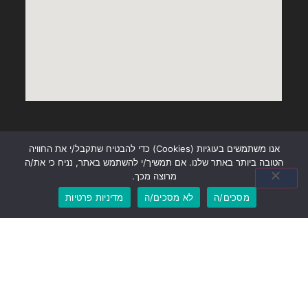
התמחויות
אנו משתמשים בעוגיות (Cookies) כדי להבטיח שתקבל/י את החוויה
הטובה ביותר באתר שלנו. אם תמשיך/י להשתמש באתר, נניח כי את/ה
מרוצה מכך.
עורך דין גירושין בנס ציונה
מסכים/ה
לא מסכים/ה
מדיניות פרטיות
עורך דין משפחה
ניהול תיקי ירושה
ייפוי כוח מתמשך
מגשר גירושין